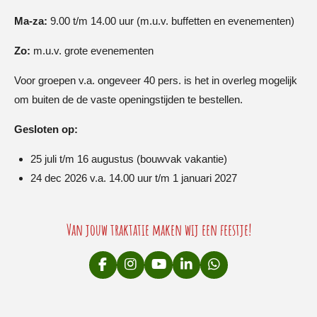
Ma-za:
9.00 t/m 14.00 uur (m.u.v. buffetten en evenementen)
Zo:
m.u.v. grote evenementen
Voor groepen v.a. ongeveer 40 pers. is het in overleg mogelijk
om buiten de de vaste openingstijden te bestellen.
Gesloten op:
25 juli t/m 16 augustus (bouwvak vakantie)
24 dec 2026 v.a. 14.00 uur t/m 1 januari 2027
Van jouw traktatie maken wij een feestje!
F
I
Y
L
W
a
n
o
i
h
c
s
u
n
a
e
t
T
k
t