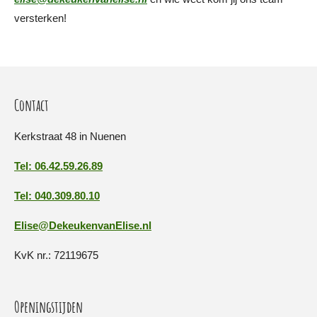
versterken!
Contact
Kerkstraat 48 in Nuenen
Tel: 06.42.59.26.89
Tel: 040.309.80.10
Elise@DekeukenvanElise.nl
KvK nr.: 72119675
Openingstijden