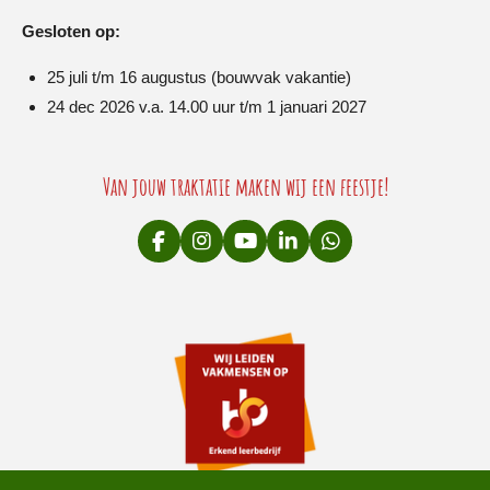
Gesloten op:
25 juli t/m 16 augustus (bouwvak vakantie)
24 dec 2026 v.a. 14.00 uur t/m 1 januari 2027
Van jouw traktatie maken wij een feestje!
F
I
Y
L
W
a
n
o
i
h
c
s
u
n
a
e
t
T
k
t
b
a
u
e
s
o
g
b
d
A
o
r
e
I
p
k
a
n
p
m