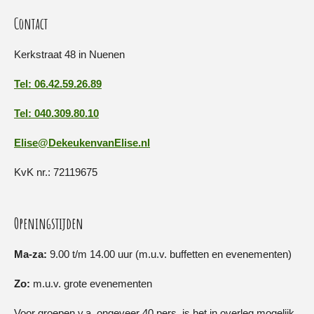
Contact
Kerkstraat 48 in Nuenen
Tel: 06.42.59.26.89
Tel: 040.309.80.10
Elise@DekeukenvanElise.nl
KvK nr.: 72119675
Openingstijden
Ma-za:
9.00 t/m 14.00 uur (m.u.v. buffetten en evenementen)
Zo:
m.u.v. grote evenementen
Voor groepen v.a. ongeveer 40 pers. is het in overleg mogelijk