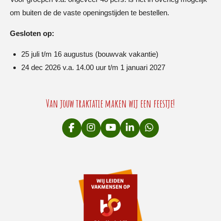
om buiten de de vaste openingstijden te bestellen.
Gesloten op:
25 juli t/m 16 augustus (bouwvak vakantie)
24 dec 2026 v.a. 14.00 uur t/m 1 januari 2027
Van jouw traktatie maken wij een feestje!
F
I
Y
L
W
a
n
o
i
h
c
s
u
n
a
e
t
T
k
t
b
a
u
e
s
o
g
b
d
A
o
r
e
I
p
k
a
n
p
m