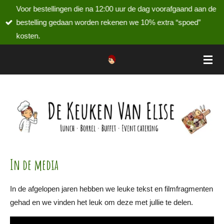
Voor bestellingen die na 12:00 uur de dag voorafgaand aan de
Ga
bestelling gedaan worden rekenen we 10% extra “spoed”
direct
kosten.
naar
de
hoofdinhoud
In de media
In de afgelopen jaren hebben we leuke tekst en filmfragmenten
gehad en we vinden het leuk om deze met jullie te delen.